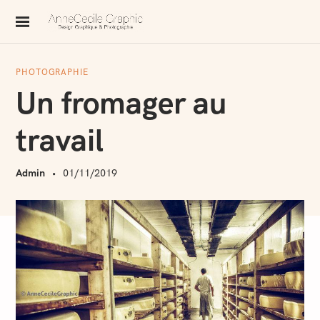
S
k
AnneCecile Graphic
i
p
PHOTOGRAPHIE
t
Un fromager au
o
c
travail
o
n
Admin
01/11/2019
t
e
n
t