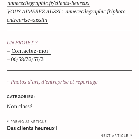
annececilegraphic.fr/clients-heureux
VOUS AIMEREZ AUSSI :
annececilegraphic.fr/photo-
entreprise-zusslin
UN PROJET ?
–
Contactez-moi !
– 06/38/33/37/31
~ Photos d’art, d’entreprise et reportage
CATEGORIES
Non classé
P
PREVIOUS ARTICLE
o
Des clients heureux !
s
NEXT ARTICLE