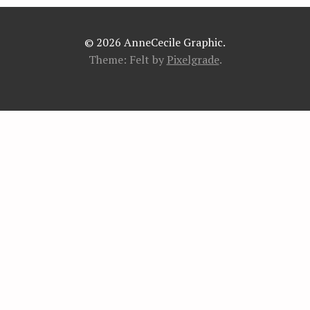
© 2026 AnneCecile Graphic.
Theme: Felt by
Pixelgrade
.