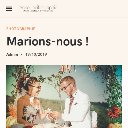
S
k
AnneCecile Graphic
i
p
PHOTOGRAPHIE
t
Marions-nous !
o
c
Admin
19/10/2019
o
n
t
e
n
t