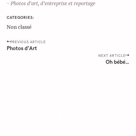
~ Photos d’art, d’entreprise et reportage
CATEGORIES
Non classé
P
PREVIOUS ARTICLE
o
Photos d’Art
s
NEXT ARTICLE
Oh bébé…
t
n
a
v
i
g
a
t
i
o
n